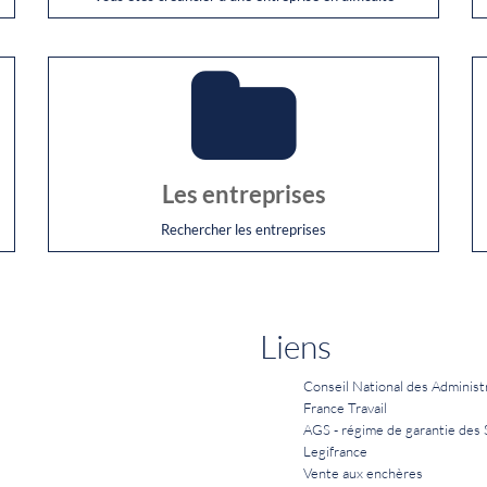
Les entreprises
Rechercher les entreprises
Liens
Conseil National des Administ
France Travail
AGS - régime de garantie des 
Legifrance
Vente aux enchères