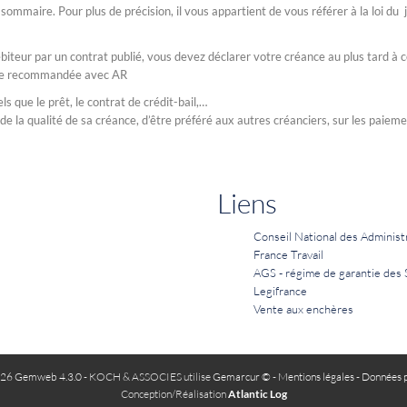
ommaire. Pour plus de précision, il vous appartient de vous référer à la loi du j
débiteur par un contrat publié, vous devez déclarer votre créance au plus tard à
ettre recommandée avec AR
s que le prêt, le contrat de crédit-bail,…
on de la qualité de sa créance, d’être préféré aux autres créanciers, sur les paiem
Liens
Conseil National des Administ
France Travail
AGS - régime de garantie des 
Legifrance
Vente aux enchères
26 Gemweb 4.3.0
- KOCH & ASSOCIES utilise
Gemarcur ©
-
Mentions légales
-
Données p
Conception/Réalisation
Atlantic Log