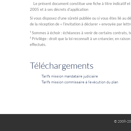
Le présent document constitue une fiche à titre indicatif et s
2005 et à ses décrets d’application
Si vous disposez d’une sûreté publiée ou si vous êtes lié au 
de la réception de « l’invitation à déclarer » envoyée par l
¹ Sommes à échoir : échéances à venir de certains contrats, tel
² Privilège : droit que la loi reconnaît à un créancier, en rais
effectués.
Téléchargements
Tarifs mission mandataire judiciaire
Tarifs mission commissaire à l'exécution du plan
© 2008-20