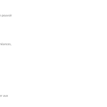
n pouvoir
chéances,
er aux