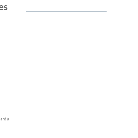
es
tard à