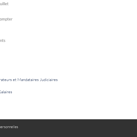
uillet
 compter
ents
rateurs et Mandataires Judiciaires
Salaires
ersonnelles