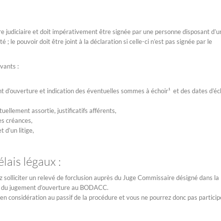
 judiciaire et doit impérativement être signée par une personne disposant d’u
; le pouvoir doit être joint à la déclaration si celle-ci n’est pas signée par le
vants :
ent d’ouverture et indication des éventuelles sommes à échoir¹ et des dates d’é
uellement assortie, justificatifs afférents,
es créances,
t d’un litige,
lais légaux :
solliciter un relevé de forclusion auprès du Juge Commissaire désigné dans la
ion du jugement d’ouverture au BODACC.
en considération au passif de la procédure et vous ne pourrez donc pas particip