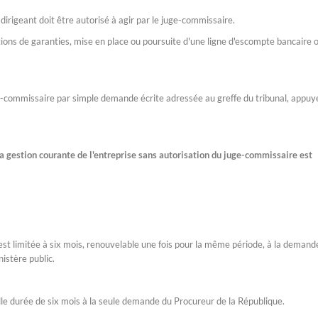
irigeant doit être autorisé à agir par le juge-commissaire.
tions de garanties, mise en place ou poursuite d'une ligne d'escompte bancaire 
ge-commissaire par simple demande écrite adressée au greffe du tribunal, appuy
a gestion courante de l'entreprise sans autorisation du juge-commissaire est
est limitée à six mois, renouvelable une fois pour la même période, à la demand
nistère public.
le durée de six mois à la seule demande du Procureur de la République.