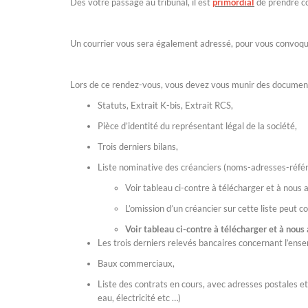
Dès votre passage au tribunal, il est
primordial
de prendre c
Un courrier vous sera également adressé, pour vous convoque
Lors de ce rendez-vous, vous devez vous munir des document
Statuts, Extrait K-bis, Extrait RCS,
Pièce d’identité du représentant légal de la société,
Trois derniers bilans,
Liste nominative des créanciers (noms-adresses-réf
Voir tableau ci-contre à télécharger et à nous 
L’omission d’un créancier sur cette liste peut c
Voir tableau ci-contre à télécharger et à nous 
Les trois derniers relevés bancaires concernant l’ens
Baux commerciaux,
Liste des contrats en cours, avec adresses postales e
eau, électricité etc …)