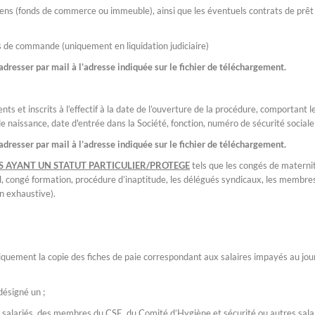
biens (fonds de commerce ou immeuble), ainsi que les éventuels contrats de prêt
s de commande (uniquement en liquidation judiciaire)
adresser par mail à l’adresse indiquée sur le fichier de téléchargement.
ents et inscrits à l’effectif à la date de l’ouverture de la procédure, comportant l
 naissance, date d'entrée dans la Société, fonction, numéro de sécurité sociale 
adresser par mail à l’adresse indiquée sur le fichier de téléchargement.
ES AYANT UN STATUT PARTICULIER/PROTEGE
tels que les congés de materni
, congé formation, procédure d’inaptitude, les délégués syndicaux, les membre
 exhaustive).
iquement la copie des fiches de paie correspondant aux salaires impayés au jou
désigné un ;
 salariés, des membres du CSE, du Comité d’Hygiène et sécurité ou autres sala