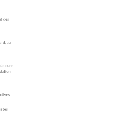
nt des
ard, au
qu’aucune
idation
ectives
uates