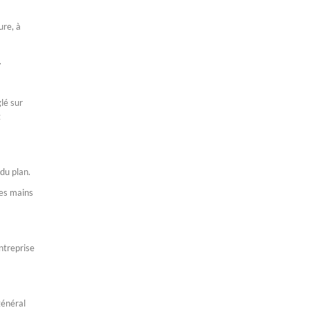
ure, à
.
lé sur
t
du plan.
les mains
entreprise
général