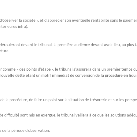
observer la société », et d’apprécier son éventuelle rentabilité sans le paieme
térieures infra).
érouleront devant le tribunal, la première audience devant avoir lieu, au plus t
rture.
er comme « des points d’étape », le tribunal s’assurera dans un premier temps 
 nouvelle dette étant un motif immédiat de conversion de la procédure en liqu
 de la procédure, de faire un point sur la situation de trésorerie et sur les persp
e difficulté sont mis en exergue, le tribunal veillera à ce que les solutions adéq
e de la période d’observation.