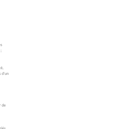
es
;
té,
s d’un
r de
riés