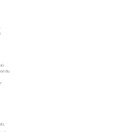
E
e)
ion du
r
nts.