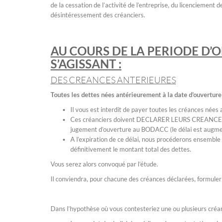
de la cessation de l’activité de l’entreprise, du licenciement d
désintéressement des créanciers.
AU COURS DE LA PERIODE D’O
S’AGISSANT :
DES CREANCES ANTERIEURES
Toutes les dettes nées antérieurement à la date d’ouverture
Il vous est interdit de payer toutes les créances née
Ces créanciers doivent DECLARER LEURS CREANCES en
jugement d’ouverture au BODACC (le délai est augmen
A l’expiration de ce délai, nous procéderons ensem
définitivement le montant total des dettes.
Vous serez alors convoqué par l’étude.
Il conviendra, pour chacune des créances déclarées, formuler
Dans l’hypothèse où vous contesteriez une ou plusieurs créanc