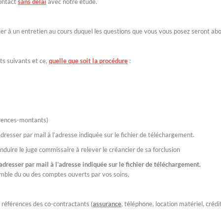
ontact
sans délai
avec notre étude.
r à un entretien au cours duquel les questions que vous vous posez seront ab
s suivants et ce,
quelle que soit la procédure
:
érences-montants)
adresser par mail à l’adresse indiquée sur le fichier de téléchargement.
onduire le juge commissaire à relever le créancier de sa forclusion
adresser par mail à l’adresse indiquée sur le fichier de téléchargement.
emble du ou des comptes ouverts par vos soins,
t références des co-contractants (
assurance
, téléphone, location matériel, crédit