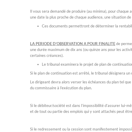
Il vous sera demandé de produire (au minima), pour chaque au
une date la plus proche de chaque audience, une situation de 
Ces documents permettront de déterminer la rentabili
LA PERIODE D’OBSERVATION A POUR FINALITE
de permet
une durée maximum de dix ans (ou quinze ans pour les activit
certaines créances).
Le tribunal examinera le projet de plan de continuatio
Si le plan de continuation est arrêté, le tribunal désignera u
Le dirigeant devra alors verser les échéances du plan tel que 
du commissaire à l’exécution du plan.
Si le débiteur/société est dans l’impossibilité d’assurer lui-
et de tout ou partie des emplois qui y sont attachés peut êt
Si le redressement ou la cession sont manifestement impossibl