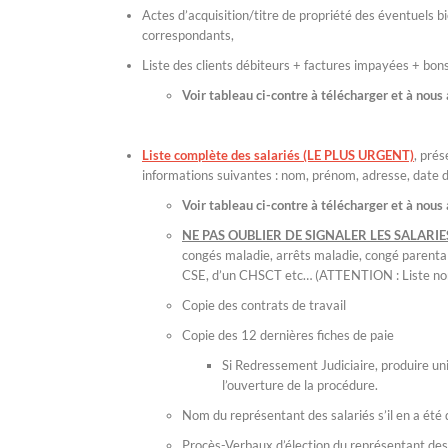
Actes d’acquisition/titre de propriété des éventuels 
correspondants,
Liste des clients débiteurs + factures impayées + bon
Voir tableau ci-contre à télécharger et à nous 
Liste complète des salariés (LE PLUS URGENT)
, prés
informations suivantes : nom, prénom, adresse, date de
Voir tableau ci-contre à télécharger et à nous 
NE PAS OUBLIER DE SIGNALER LES SALARI
congés maladie, arrêts maladie, congé parental
CSE, d’un CHSCT etc… (ATTENTION : Liste non
Copie des contrats de travail
Copie des 12 dernières fiches de paie
Si Redressement Judiciaire, produire un
l’ouverture de la procédure.
Nom du représentant des salariés s’il en a été 
Procès-Verbaux d’élection du représentant des