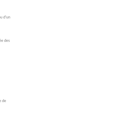
ou d'un
ée des
e de