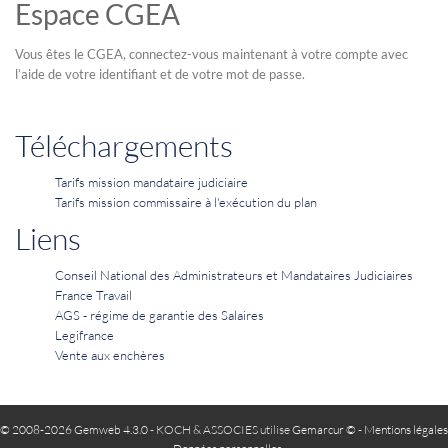
Espace CGEA
Vous êtes le CGEA, connectez-vous maintenant à votre compte avec
l’aide de votre identifiant et de votre mot de passe.
Téléchargements
Tarifs mission mandataire judiciaire
Tarifs mission commissaire à l'exécution du plan
Liens
Conseil National des Administrateurs et Mandataires Judiciaires
France Travail
AGS - régime de garantie des Salaires
Legifrance
Vente aux enchères
© 2008-2026 Gemweb 4.3.0
- KOCH & ASSOCIES utilise
Gemarcur ©
-
Mentions légales