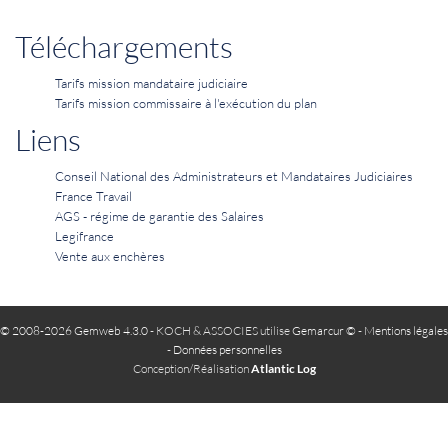
Téléchargements
Tarifs mission mandataire judiciaire
Tarifs mission commissaire à l'exécution du plan
Liens
Conseil National des Administrateurs et Mandataires Judiciaires
France Travail
AGS - régime de garantie des Salaires
Legifrance
Vente aux enchères
© 2008-2026 Gemweb 4.3.0
- KOCH & ASSOCIES utilise
Gemarcur ©
-
Mentions légales
-
Données personnelles
Conception/Réalisation
Atlantic Log