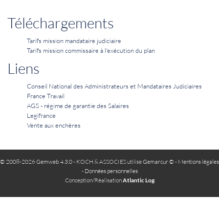
Téléchargements
Tarifs mission mandataire judiciaire
Tarifs mission commissaire à l'exécution du plan
Liens
Conseil National des Administrateurs et Mandataires Judiciaires
France Travail
AGS - régime de garantie des Salaires
Legifrance
Vente aux enchères
© 2008-2026 Gemweb 4.3.0
- KOCH & ASSOCIES utilise
Gemarcur ©
-
Mentions légales
-
Données personnelles
Conception/Réalisation
Atlantic Log