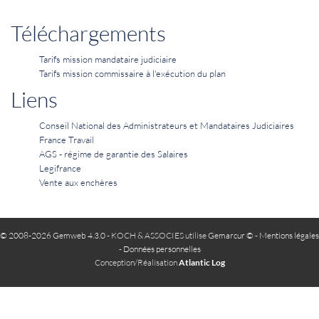
Téléchargements
Tarifs mission mandataire judiciaire
Tarifs mission commissaire à l'exécution du plan
Liens
Conseil National des Administrateurs et Mandataires Judiciaires
France Travail
AGS - régime de garantie des Salaires
Legifrance
Vente aux enchères
© 2008-2026 Gemweb 4.3.0
- KOCH & ASSOCIES utilise
Gemarcur ©
-
Mentions légales
-
Données personnelles
Conception/Réalisation
Atlantic Log