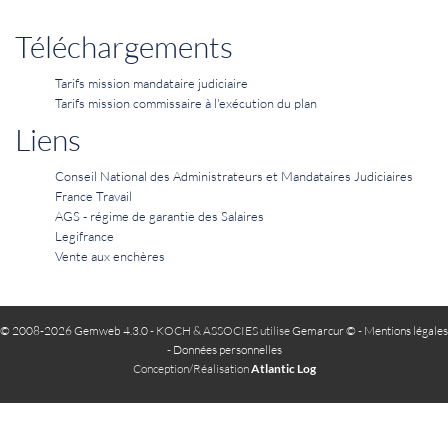
Téléchargements
Tarifs mission mandataire judiciaire
Tarifs mission commissaire à l'exécution du plan
Liens
Conseil National des Administrateurs et Mandataires Judiciaires
France Travail
AGS - régime de garantie des Salaires
Legifrance
Vente aux enchères
© 2008-2026 Gemweb 4.3.0
- KOCH & ASSOCIES utilise
Gemarcur ©
-
Mentions légales
-
Données personnelles
Conception/Réalisation
Atlantic Log