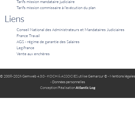
Tarifs mission mandataire judiciaire
Tarifs mission commissaire à l'exécution du plan
Liens
Conseil National des Administrateurs et Mandataires Judiciaires
France Travail
AGS - régime de garantie des Salaires
Legifrance
Vente aux enchères
© 2008-2026 Gemweb 4.3.0
- KOCH & ASSOCIES utilise
Gemarcur ©
-
Mentions légales
-
Données personnelles
Conception/Réalisation
Atlantic Log