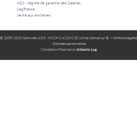
AGS - régime de garantie des Salaires
Legifrance
Vente aux enchères
© 2008-2026 Gemweb 4.3.0
- KOCH & ASSOCIES utilise
Gemarcur ©
-
Mentions légales
-
Données personnelles
Conception/Réalisation
Atlantic Log