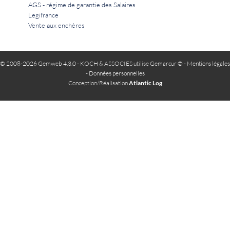
AGS - régime de garantie des Salaires
Legifrance
Vente aux enchères
© 2008-2026 Gemweb 4.3.0
- KOCH & ASSOCIES utilise
Gemarcur ©
-
Mentions légales
-
Données personnelles
Conception/Réalisation
Atlantic Log