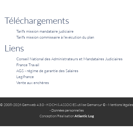
Téléchargements
Tarifs mission mandataire judiciaire
Tarifs mission commissaire à l'exécution du plan
Liens
Conseil National des Administrateurs et Mandataires Judiciaires
France Travail
AGS - régime de garantie des Salaires
Legifrance
Vente aux enchères
© 2008-2026 Gemweb 4.3.0
- KOCH & ASSOCIES utilise
Gemarcur ©
-
Mentions légales
-
Données personnelles
Conception/Réalisation
Atlantic Log