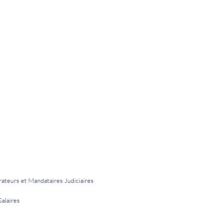
rateurs et Mandataires Judiciaires
Salaires