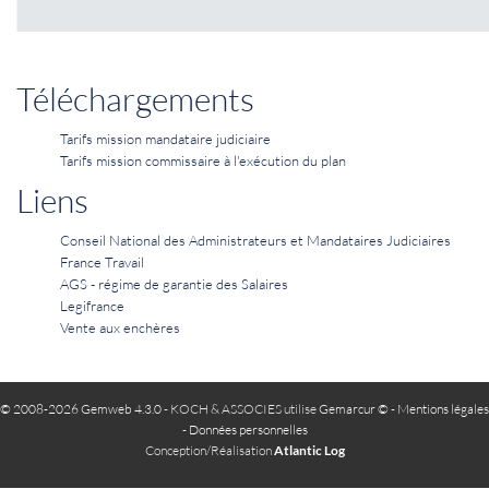
Téléchargements
Tarifs mission mandataire judiciaire
Tarifs mission commissaire à l'exécution du plan
Liens
Conseil National des Administrateurs et Mandataires Judiciaires
France Travail
AGS - régime de garantie des Salaires
Legifrance
Vente aux enchères
© 2008-2026 Gemweb 4.3.0
- KOCH & ASSOCIES utilise
Gemarcur ©
-
Mentions légales
-
Données personnelles
Conception/Réalisation
Atlantic Log