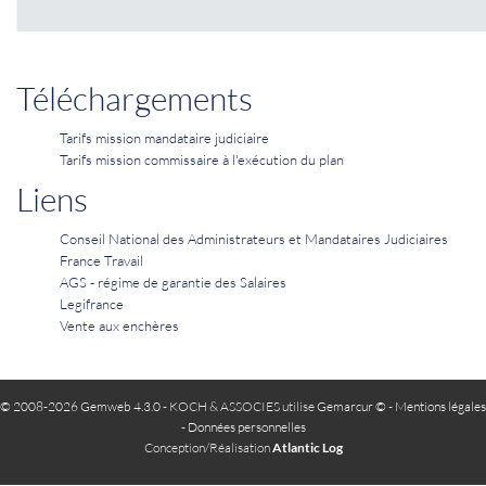
Téléchargements
Tarifs mission mandataire judiciaire
Tarifs mission commissaire à l'exécution du plan
Liens
Conseil National des Administrateurs et Mandataires Judiciaires
France Travail
AGS - régime de garantie des Salaires
Legifrance
Vente aux enchères
© 2008-2026 Gemweb 4.3.0
- KOCH & ASSOCIES utilise
Gemarcur ©
-
Mentions légales
-
Données personnelles
Conception/Réalisation
Atlantic Log