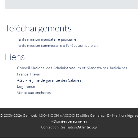
Téléchargements
Tarifs mission mandataire judiciaire
Tarifs mission commissaire à l'exécution du plan
Liens
Conseil National des Administrateurs et Mandataires Judiciaires
France Travail
AGS - régime de garantie des Salaires
Legifrance
Vente aux enchères
© 2008-2026 Gemweb 4.3.0
- KOCH & ASSOCIES utilise
Gemarcur ©
-
Mentions légales
-
Données personnelles
Conception/Réalisation
Atlantic Log