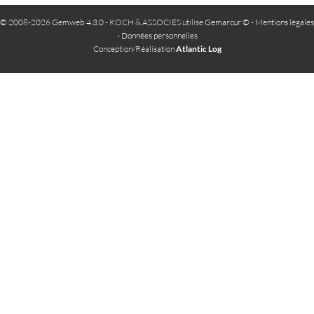
© 2008-2026 Gemweb 4.3.0
- KOCH & ASSOCIES utilise
Gemarcur ©
-
Mentions légales
-
Données personnelles
Conception/Réalisation
Atlantic Log