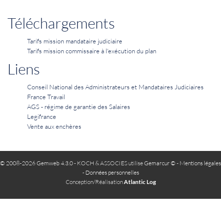
Téléchargements
Tarifs mission mandataire judiciaire
Tarifs mission commissaire à l'exécution du plan
Liens
Conseil National des Administrateurs et Mandataires Judiciaires
France Travail
AGS - régime de garantie des Salaires
Legifrance
Vente aux enchères
© 2008-2026 Gemweb 4.3.0
- KOCH & ASSOCIES utilise
Gemarcur ©
-
Mentions légales
-
Données personnelles
Conception/Réalisation
Atlantic Log