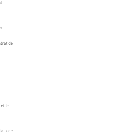
nt
re
ntrat de
 et le
 la base