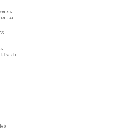
rvenant
ement ou
AGS
es
tiative du
le à