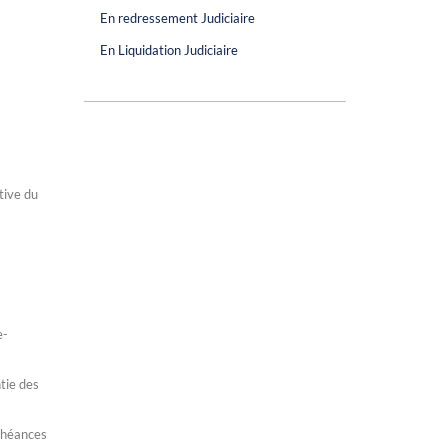
En redressement Judiciaire
En Liquidation Judiciaire
tive du
e-
ntie des
échéances