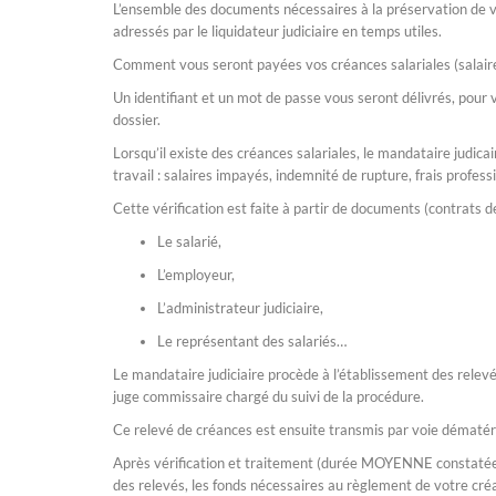
L’ensemble des documents nécessaires à la préservation de vos
adressés par le liquidateur judiciaire en temps utiles.
Comment vous seront payées vos créances salariales (salaire
Un identifiant et un mot de passe vous seront délivrés, pour 
dossier.
Lorsqu’il existe des créances salariales, le mandataire judica
travail : salaires impayés, indemnité de rupture, frais profe
Cette vérification est faite à partir de documents (contrats de 
Le salarié,
L’employeur,
L’administrateur judiciaire,
Le représentant des salariés…
Le mandataire judiciaire procède à l’établissement des relevés
juge commissaire chargé du suivi de la procédure.
Ce relevé de créances est ensuite transmis par voie dématéri
Après vérification et traitement (durée MOYENNE constatée : 
des relevés, les fonds nécessaires au règlement de votre cré