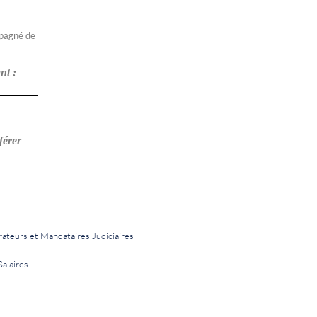
mpagné de
nt :
férer
rateurs et Mandataires Judiciaires
Salaires