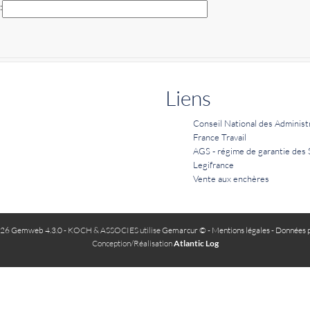
Liens
Conseil National des Administ
France Travail
AGS - régime de garantie des 
Legifrance
Vente aux enchères
26 Gemweb 4.3.0
- KOCH & ASSOCIES utilise
Gemarcur ©
-
Mentions légales
-
Données p
Conception/Réalisation
Atlantic Log